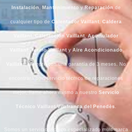
Instalación
,
Mantenimiento
y
Reparación
de
cualquier tipo de
Calentador Vaillant
,
Caldera
Vaillant
,
Calefacción
Vaillant
,
Acumulador
Vaillant
,
Termo Vaillant
y
Aire
Acondicionado
Vaillant
, siempre con una garantía de 3 meses. No
encontrará otro servicio técnico de reparaciones
mejor, llame ahora mismo a nuestro
Servicio
Técnico Vaillant Vilafranca del Penedès
.
Somos un servicio técnico especializado multimarca