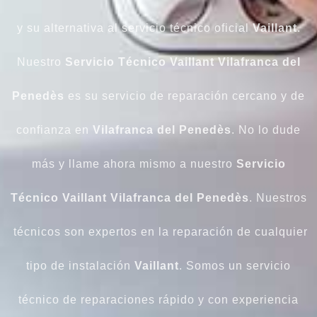
y su alternativa al servicio técnico oficial
Vaillant
.
Nuestro
Servicio Técnico Vaillant Vilafranca del
Penedès
es su servicio de reparación cercano y de
confianza en
Vilafranca del Penedès
. No lo dude
más y llame ahora mismo a nuestro
Servicio
Técnico Vaillant Vilafranca del Penedès
. Nuestros
técnicos son expertos en la reparación de cualquier
tipo de instalación
Vaillant
. Somos un servicio
técnico de reparaciones rápido y con experiencia