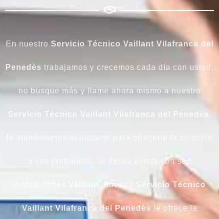
En nuestro
Servicio Técnico Vaillant Vilafranca del
Penedès
trabajamos y crecemos cada día con usted,
no busque más y llame ahora mismo a nuestro
Servicio Técnico Vaillant Vilafranca del Penedès
,
le atenderemos al instante para ofrecerle la solución
a sus problemas. Si desea ayuda con sus
instalaciones
Vaillant
, nuestro
Servicio Técnico
Vaillant Vilafranca del Penedès
le ofrece la