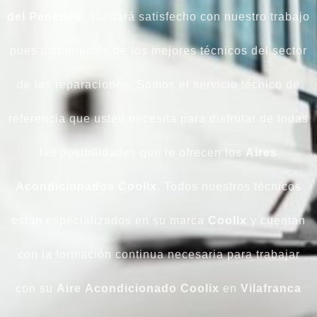
del Penedès
, quedará satisfecho con nuestro trabajo
pues disponemos de los mejores técnicos del sector
de las reparaciones. Somos el servicio técnico de
referencia que usted necesita para disfrutar de todas
las posibilidades que le ofrecen los
Aires
Acondicionados Coolix
. Todos nuestros técnicos
están especializados en su marca
Coolix
y cuentan
con la formación continua necesaria para trabajar
con su
Aire
Acondicionado
Coolix
en
Vilafranca