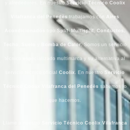
y alrededores. En nuestro
Servicio Técnico Coolix
Vilafranca del Penedès
trabajamos con
Aires
Acondicionados
tipo
Split
,
Multisplit
,
Conductos
,
Techo
,
Suelo
y
Bomba
de Calor
. Somos un servicio
técnico especializado multimarca y su alternativa al
servicio técnico oficial
Coolix
. En nuestro
Servicio
Técnico Coolix Vilafranca del Penedès
sabemos lo
que hacemos.
Llame a nuestro
Servicio Técnico Coolix Vilafranca