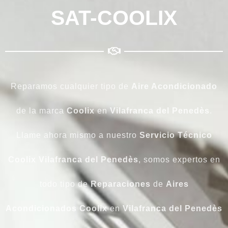
SAT-COOLIX
Reparamos cualquier tipo de
Aire Acondicionado
de la marca
Coolix
en
Vilafranca del Penedès
.
Llame ahora mismo a nuestro
Servicio Técnico
Coolix Vilafranca del Penedès
, somos expertos en
todo tipo de
Reparaciones
de
Aires
Acondicionados
Coolix
en
Vilafranca del Penedès