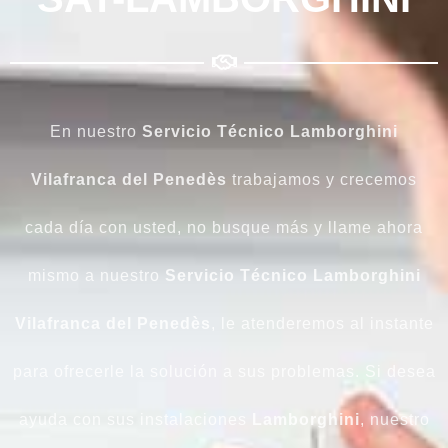
En nuestro
Servicio Técnico Lamborghini
Vilafranca del Penedès
trabajamos y crecemos
cada día con usted, no busque más y llame ahora
mismo a nuestro
Servicio Técnico Lamborghini
Vilafranca del Penedès
, le atenderemos al instante
para ofrecerle la solución a sus problemas. Si desea
ayuda con sus instalaciones
Lamborghini
, nuestro