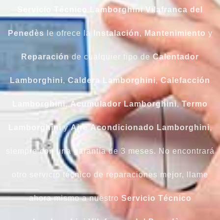
Servicio Técnico Lamborghini Vilafranca del
Penedès
le ofrece la
Instalación
,
Mantenimiento
y
Reparación
de cualquier tipo de
Calentador
Lamborghini
,
Caldera
Lamborghini
,
Calefacción
Lamborghini
,
Acumulador
Lamborghini
,
Termo
Lamborghini
y
Aire
Acondicionado
Lamborghini
,
siempre con una garantía de 3 meses. No encontrará
otro servicio técnico de reparaciones mejor, llame
ahora mismo a nuestro
Servicio Técnico