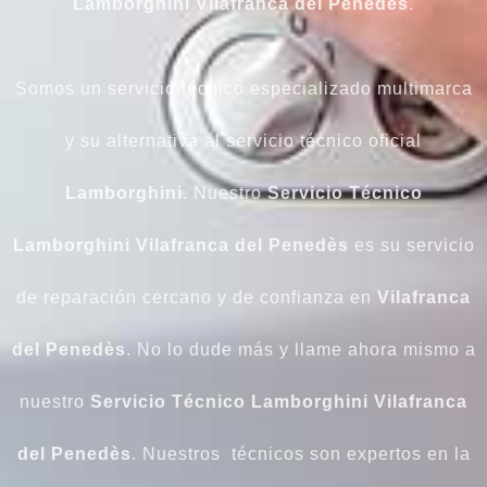
Lamborghini Vilafranca del Penedès
.
Somos un servicio técnico especializado multimarca
y su alternativa al servicio técnico oficial
Lamborghini
. Nuestro
Servicio Técnico
Lamborghini Vilafranca del Penedès
es su servicio
de reparación cercano y de confianza en
Vilafranca
del Penedès
. No lo dude más y llame ahora mismo a
nuestro
Servicio Técnico Lamborghini Vilafranca
del Penedès
. Nuestros técnicos son expertos en la