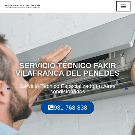
Saltar
al
contenido
SERVICIO TÉCNICO FAKIR
VILAFRANCA DEL PENEDÈS
Servicio Técnico Especializado en Aires
condicionados
931 768 838