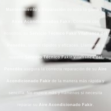
Mantenimiento
y
Reparación
de toda la gama de
Aires
Acondicionados
Fakir
. Contacte con
nosotros, su
Servicio Técnico Fakir Vilafranca del
Penedès,
somos rápidos y eficaces. Llamando a
nuestro
Servicio Técnico Fakir Vilafranca del
Penedès
asegura la correcta reparación de su
Aire
Acondicionado Fakir
de la manera más rápida y
sencilla. No espere más y llámenos si necesita
reparar su
Aire Acondicionado
Fakir
.