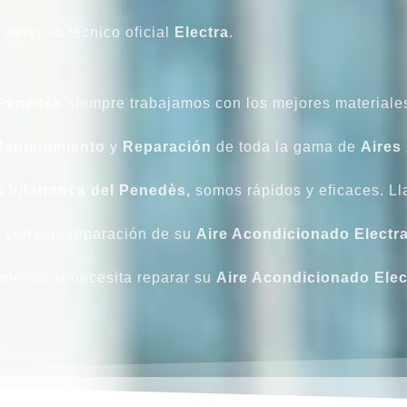
l servicio técnico oficial
Electra
.
l Penedès
siempre trabajamos con los mejores materiale
Mantenimiento
y
Reparación
de toda la gama de
Aires
a Vilafranca del Penedès,
somos rápidos y eficaces. L
 correcta reparación de su
Aire Acondicionado Electr
ámenos si necesita reparar su
Aire Acondicionado
Elec