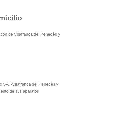
micilio
ncón de Vilafranca del Penedès y
tro SAT-Vilafranca del Penedès y
iento de sus aparatos