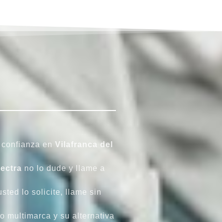
e confianza en
Vilafranca del
lectra
no lo dude y llame a
ted lo solicite, llame sin
o multimarca y su alternativa