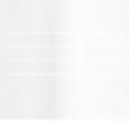
a
En nuestro
Servicio Técnico Electra Vilafranca de
nuestros técnicos son expertos en la
Instalación
,
Contacte con nosotros, su
Servicio Técnico Electr
Técnico Electra Vilafranca del Penedès
asegura la
sencilla. No espere más y ll