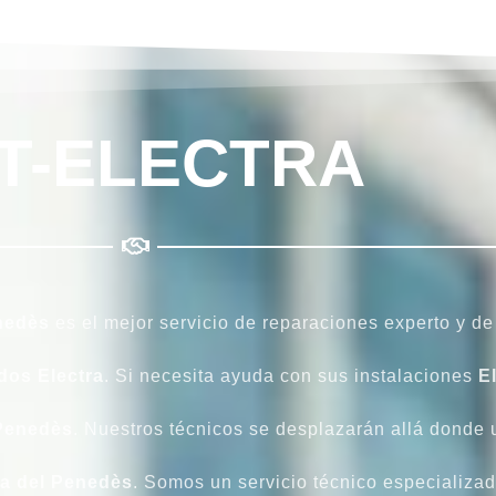
T-ELECTRA
enedès
es el mejor servicio de reparaciones experto y d
dos Electra
. Si necesita ayuda con sus instalaciones
E
 Penedès
. Nuestros técnicos se desplazarán allá donde us
ca del Penedès
. Somos un servicio técnico especializad