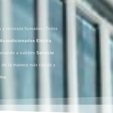
s y recursos humanos. Todos
Acondicionados
Electra
.
lamando a nuestro
Servicio
a
de la manera más rápida y
tra
.