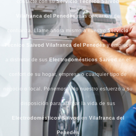
contacte con su
Servicio Técnico Saivod
Vilafranca del Penedès
más cercano y de
confianza. Llame ahora mismo a nuestro
Servicio
Técnico Saivod Vilafranca del Penedès
y empiece
a disfrutar de sus
Electrodomésticos
Saivod
en el
confort de su hogar, empresa o cualquier tipo de
negocio o local. Ponemos todo nuestro esfuerzo a su
disposición para alargar la vida de sus
Electrodomésticos Saivod
en
Vilafranca del
Penedès