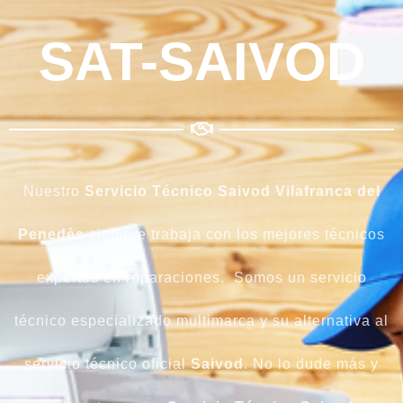
SAT-SAIVOD
Nuestro
Servicio Técnico Saivod Vilafranca del
Penedès
siempre trabaja con los mejores técnicos
expertos en reparaciones. Somos un servicio
técnico especializado multimarca y su alternativa al
servicio técnico oficial
Saivod
. No lo dude más y