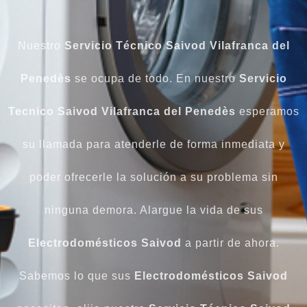
Nuestro
Servicio Técnico Saivod Vilafranca del
Penedès
se ocupa de todo. En nuestro
Servicio
Tecnico Saivod Vilafranca del Penedès
esperamos
su llamada para atenderle de forma inmediata y
poder ofrecerle la solución a su problema sin
ninguna demora. Alargue la vida de sus
Electrodomésticos Saivod
a partir de ahora.
Sabemos lo que sus
Electrodomésticos Saivod