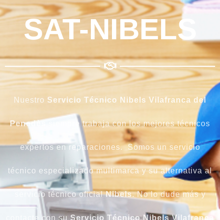
SAT-NIBELS
Nuestro
Servicio Técnico Nibels Vilafranca del
Penedès
siempre trabaja con los mejores técnicos
expertos en reparaciones. Somos un servicio
técnico especializado multimarca y su alternativa al
servicio técnico oficial
Nibels
. No lo dude más y
contacte con su
Servicio Técnico Nibels Vilafranca