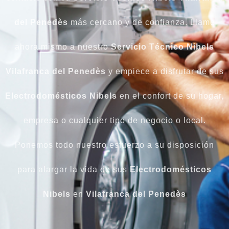
del Penedès
más cercano y de confianza. Llame
ahora mismo a nuestro
Servicio Técnico Nibels
Vilafranca del Penedès
y empiece a disfrutar de sus
Electrodomésticos
Nibels
en el confort de su hogar,
empresa o cualquier tipo de negocio o local.
Ponemos todo nuestro esfuerzo a su disposición
para alargar la vida de sus
Electrodomésticos
Nibels
en
Vilafranca del Penedès