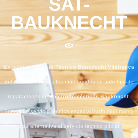
SAT-
BAUKNECHT
En nuestro
Servicio Técnico Bauknecht Vilafranca
del Penedès
somos los más rápidos en todo tipo de
reparaciones de
Electrodomésticos
Bauknecht
.
Somos un servicio técnico especializado multimarca
y su alternativa al servicio técnico oficial