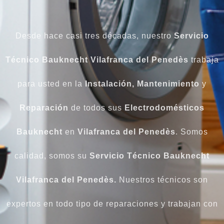
Desde hace casi tres décadas, nuestro
Servicio
Técnico Bauknecht Vilafranca del Penedès
trabaja
para usted en la
Instalación, Mantenimiento
y
Reparación
de todos sus
Electrodomésticos
Bauknecht
en
Vilafranca del Penedès
. Somos
calidad, somos su
Servicio Técnico Bauknecht
Vilafranca del Penedès.
Nuestros técnicos son
expertos en todo tipo de reparaciones y trabajan con