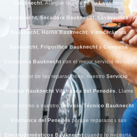
Bauknecht
. Alargue la vida de su
Lavadora
Bauknecht
,
Secadora Bauknecht
,
Lavavajillas
Bauknecht
,
Horno Bauknecht
,
Vitrocerámica
Bauknecht
,
Frigorífico Bauknecht
y
Campana
Extractora Bauknecht
con el mejor servicio técnico
del sector de las reparaciones, nuestro
Servicio
Técnico Bauknecht Vilafranca del Penedès
. Llame
ahora mismo a nuestro
Servicio Técnico Bauknecht
Vilafranca del Penedès
porque reparamos sus
Electrodomésticos Bauknecht
cuando lo necesita.