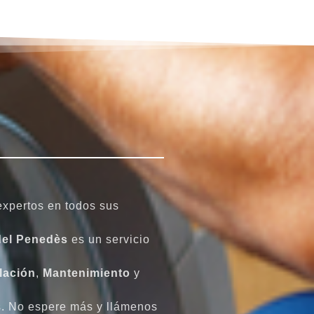
xpertos en todos sus
 del Penedès
es un servicio
lación
,
Mantenimiento
y
. No espere más y llámenos