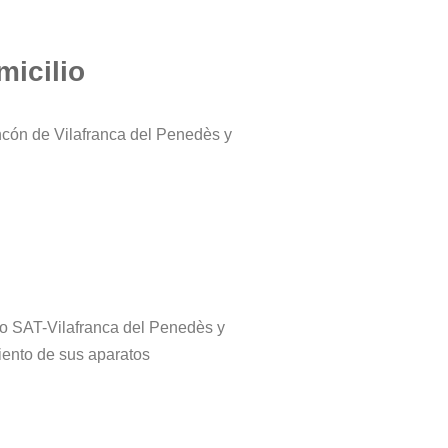
micilio
ncón de Vilafranca del Penedès y
tro SAT-Vilafranca del Penedès y
iento de sus aparatos