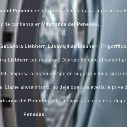
ca del Penedès
es el servicio técnico para reparar sus
E
y de confianza en
Vilafranca del Penedès
.
,
Secadora
Liebherr
,
Lavavajillas
Liebherr
,
Frigorífico
ra Liebherr
con nosotros. Disfrute de todo el confort p
otel, empresa o cualquier tipo de negocio y local gracia
s
. Llame ahora mismo, no deje que una avería le prive 
lafranca del Penedès
está siempre a su completa dispo
Penedès
.