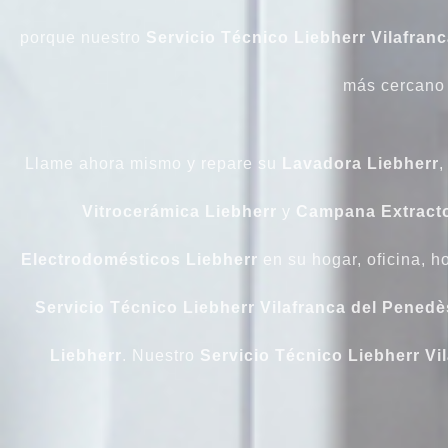
porque nuestro
Servicio Técnico Liebherr Vilafran
más cercano 
Llame ahora mismo y repare su
Lavadora Liebherr
Vitrocerámica Liebherr
y
Campana Extracto
Electrodomésticos Liebherr
en su hogar, oficina, h
Servicio Técnico Liebherr Vilafranca del Penedè
Liebherr
. Nuestro
Servicio Técnico Liebherr Vi