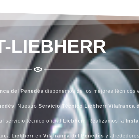
T-LIEBHERR
anca del Penedès
disponemos de los mejores técnicos e
enedès
. Nuestro
Servicio Técnico Liebherr Vilafranca
l servicio técnico oficial
Liebherr
. Realizamos la
Insta
arca
Liebherr
en
Vilafranca del Penedès
y alrededores