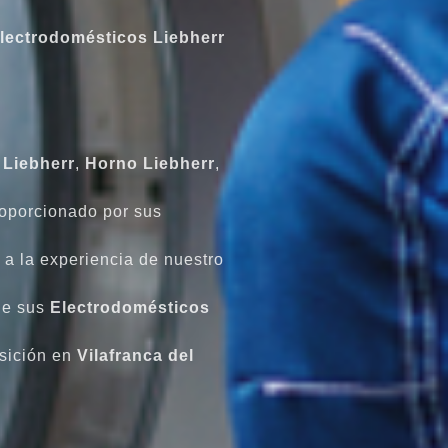
lectrodomésticos
Liebherr
Liebherr
,
Horno Liebherr
,
roporcionado por sus
s a la experiencia de nuestro
de sus
Electrodomésticos
sición en
Vilafranca del