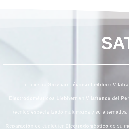
SA
En nuestro
Servicio Técnico Liebherr Vilafr
Electrodomésticos Liebherr
en
Vilafranca del P
técnico especializado multimarca y su alternativa a
Reparación
de cualquier
Electrodoméstico
de su m