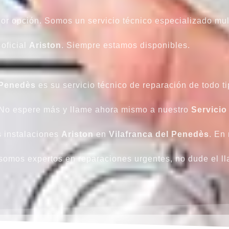
or opción. Somos un servicio técnico especializado mult
 oficial
Ariston
. Siempre estamos disponibles.
 Penedès
es su servicio técnico de reparación de todo t
 No espere más y llame ahora mismo a nuestro
Servicio
s instalaciones
Ariston
en
Vilafranca del Penedès
. En
somos expertos en reparaciones urgentes, no dude el l