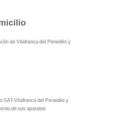
micilio
ncón de Vilafranca del Penedès y
tro SAT-Vilafranca del Penedès y
iento de sus aparatos