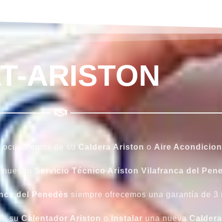
T-ARISTON
os ocuparemos de su
Caldera Ariston
o
Aire Acondicion
n nuestro
Servicio Técnico Ariston Vilafranca del Pen
anca del Penedès
siempre ofrecemos una garantía de 3 
e su
Calentador Ariston
o
Instalar
una nueva
Caldera