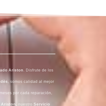
ado Ariston
. Disfrute de los
edès
, somos calidad al mejor
meses por cada reparación,
 Ariston
, nuestro
Servicio