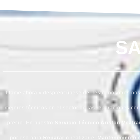
SA
Llame ahora y despreocúpese del resto, nosotros n
mejores técnicos en el sector de las reparaciones co
precio. En nuestro
Servicio Técnico Ariston Vilafr
por eso para
Reparar
o realizar el
Mantenimiento
d