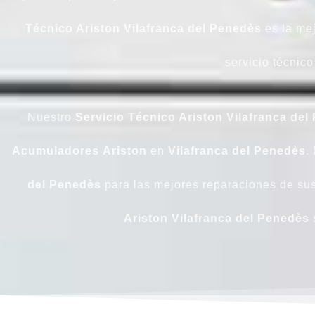
Técnico Ariston Vilafranca del Penedès
es la mej
servicio técnico
Nuestro
Servicio Técnico Ariston Vilafranca del
Acumuladores
Ariston
en
Vilafranca del Penedès
.
del Penedès
para las mejores reparaciones de su
Ariston Vilafranca del Penedès