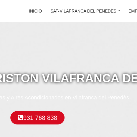
INICIO
SAT-VILAFRANCA DEL PENEDÈS
EM
RISTON VILAFRANCA D
s y Aires Acondicionados en Vilafranca del Penedès
931 768 838