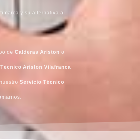
imarca y su alternativa al
ipo de
Calderas
Ariston
o
 Técnico Ariston
Vilafranca
 nuestro
Servicio Técnico
lamarnos.