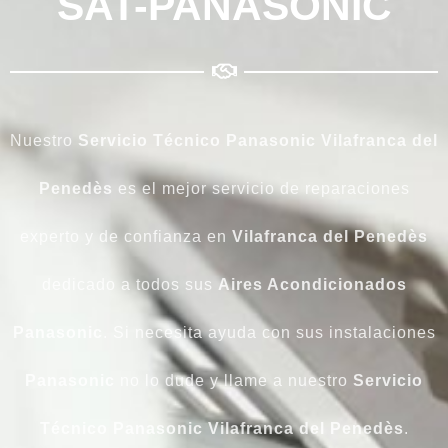
SAT-PANASONIC
Nuestro
Servicio Técnico Panasonic Vilafranca del
Penedès
es el mejor servicio de reparaciones
experto y de confianza en
Vilafranca del Penedès
dedicado a todos sus
Aires Acondicionados
Panasonic
. Si necesita ayuda con sus instalaciones
Panasonic
no lo dude y llame a nuestro
Servicio
Técnico
Panasonic
Vilafranca del Penedès
.