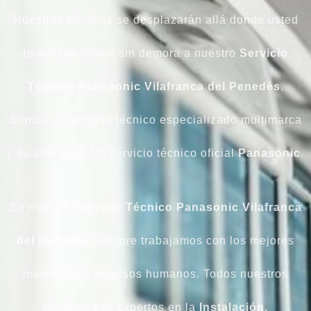
Nuestros técnicos se desplazarán allá donde usted
lo solicite, llame sin demora a nuestro
Servicio
Técnico Panasonic Vilafranca del Penedès
.
Somos un servicio técnico especializado multimarca
y su alternativa al servicio técnico oficial
Panasonic
.
En nuestro
Servicio Técnico Panasonic Vilafranca
del Penedès
siempre trabajamos con los mejores
materiales y recursos humanos. Todos nuestros
técnicos son expertos en la
Instalación
,