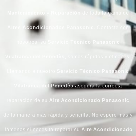
Mantenimiento
y
Reparación
de toda la gama de
Aires
Acondicionados
Panasonic
. Contacte con
nosotros, su
Servicio Técnico Panasonic
Vilafranca del Penedès,
somos rápidos y eficaces.
Llamando a nuestro
Servicio Técnico Panasonic
Vilafranca del Penedès
asegura la correcta
reparación de su
Aire Acondicionado Panasonic
de la manera más rápida y sencilla. No espere más y
llámenos si necesita reparar su
Aire Acondicionado