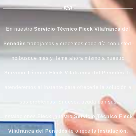
En nuestro
Servicio Técnico Fleck Vilafranca del
Penedès
trabajamos y crecemos cada día con usted,
no busque más y llame ahora mismo a nuestro
Servicio Técnico Fleck Vilafranca del Penedès
, le
atenderemos al instante para ofrecerle la solución a
sus problemas. Si desea ayuda con sus
instalaciones
Fleck
, nuestro
Servicio Técnico Fleck
Vilafranca del Penedès
le ofrece la
Instalación
,