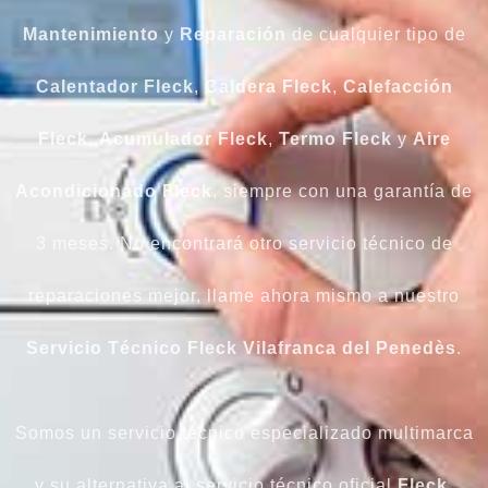
Mantenimiento
y
Reparación
de cualquier tipo de
Calentador Fleck
,
Caldera
Fleck
,
Calefacción
Fleck
,
Acumulador
Fleck
,
Termo Fleck
y
Aire
Acondicionado
Fleck
, siempre con una garantía de
3 meses. No encontrará otro servicio técnico de
reparaciones mejor, llame ahora mismo a nuestro
Servicio Técnico Fleck Vilafranca del Penedès
.
Somos un servicio técnico especializado multimarca
y su alternativa al servicio técnico oficial
Fleck
.