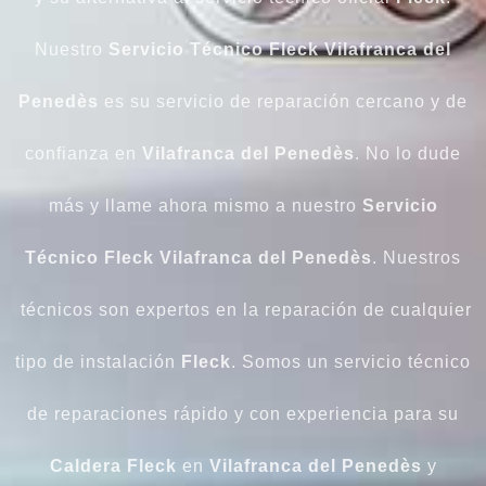
Nuestro
Servicio Técnico Fleck Vilafranca del
Penedès
es su servicio de reparación cercano y de
confianza en
Vilafranca del Penedès
. No lo dude
más y llame ahora mismo a nuestro
Servicio
Técnico Fleck Vilafranca del Penedès
. Nuestros
técnicos son expertos en la reparación de cualquier
tipo de instalación
Fleck
. Somos un servicio técnico
de reparaciones rápido y con experiencia para su
Caldera
Fleck
en
Vilafranca del Penedès
y