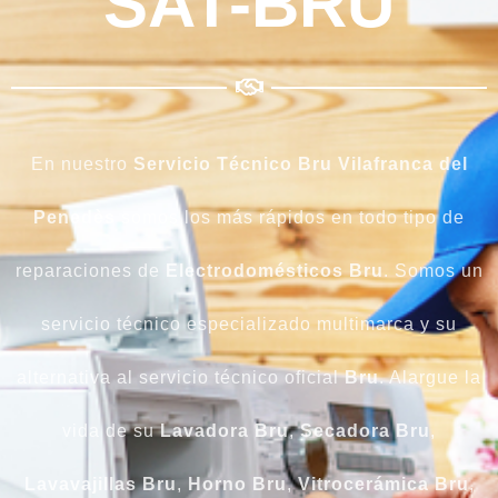
SAT-BRU
En nuestro
Servicio Técnico Bru Vilafranca del
Penedès
somos los más rápidos en todo tipo de
reparaciones de
Electrodomésticos
Bru
. Somos un
servicio técnico especializado multimarca y su
alternativa al servicio técnico oficial
Bru
. Alargue la
vida de su
Lavadora Bru
,
Secadora Bru
,
Lavavajillas Bru
,
Horno Bru
,
Vitrocerámica Bru
,