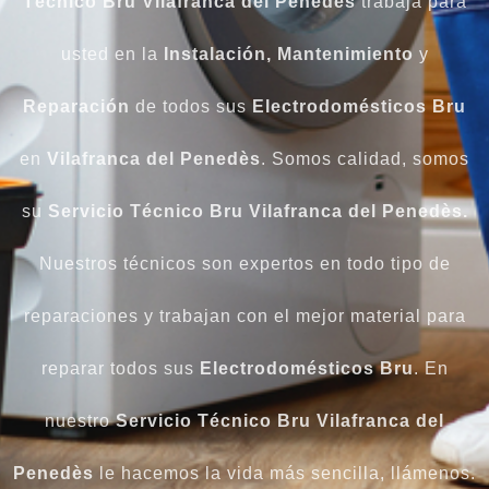
Técnico Bru Vilafranca del Penedès
trabaja para
usted en la
Instalación, Mantenimiento
y
Reparación
de todos sus
Electrodomésticos Bru
en
Vilafranca del Penedès
. Somos calidad, somos
su
Servicio Técnico Bru Vilafranca del Penedès.
Nuestros técnicos son expertos en todo tipo de
reparaciones y trabajan con el mejor material para
reparar todos sus
Electrodomésticos Bru
. En
nuestro
Servicio Técnico Bru Vilafranca del
Penedès
le hacemos la vida más sencilla, llámenos.