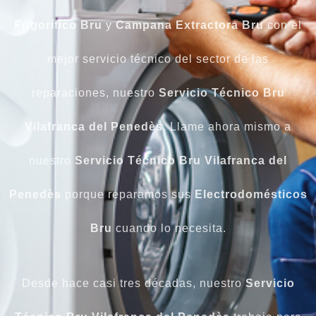
Frigorífico Bru
y
Campana Extractora Bru
con el
mejor servicio técnico del sector de las
reparaciones, nuestro
Servicio Técnico Bru
Vilafranca del Penedès
. Llame ahora mismo a
nuestro
Servicio Técnico Bru Vilafranca del
Penedès
porque reparamos sus
Electrodomésticos
Bru
cuando lo necesita.
Desde hace casi tres décadas, nuestro
Servicio