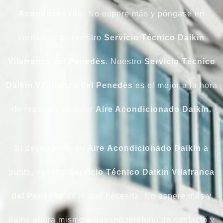
Acondicionado.
No espere más y póngase en
contacto con nuestro
Servicio Técnico Daikin
Vilafranca del Penedès
. Nuestro
Servicio Técnico
Daikin Vilafranca del Penedès
es el mejor a la hora
de reparar cualquier
Aire Acondicionado Daikin
.
Si desea tener su
Aire
Acondicionado
Daikin
a
punto, nuestro
Servicio
Técnico Daikin Vilafranca
del Penedès
es lo que necesita. No espere más y
llame ahora mismo a nuestro teléfono de contacto y