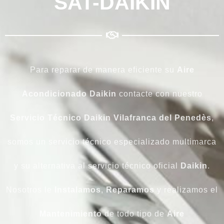
SAT-DAIKIN
Para reparar de manera eficiente su
Aire
Acondicionado Daikin
contacte con nuestro
Servicio Técnico Daikin Vilafranca del Penedès
,
somos un servicio técnico especializado multimarca
y su alternativa al servicio técnico oficial
Daikin
.
Nosotros le
Instalamos
,
Reparamos
y realizamos el
Mantenimiento
de todo tipo de
Aire