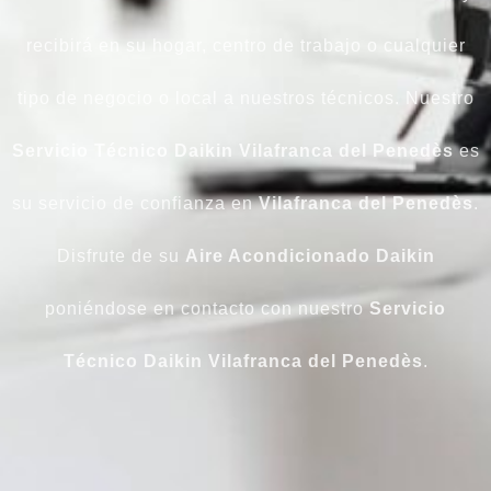
recibirá en su hogar, centro de trabajo o cualquier
tipo de negocio o local a nuestros técnicos. Nuestro
Servicio Técnico Daikin Vilafranca del Penedès
es
su servicio de confianza en
Vilafranca del Penedès
.
Disfrute de su
Aire Acondicionado Daikin
poniéndose en contacto con nuestro
Servicio
Técnico Daikin Vilafranca del Penedès
.